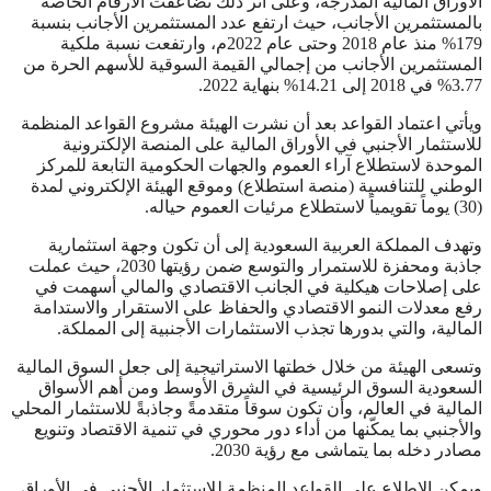
الأوراق المالية المدرجة، وعلى أثر ذلك تضاعفت الأرقام الخاصة
بالمستثمرين الأجانب، حيث ارتفع عدد المستثمرين الأجانب بنسبة
179% منذ عام 2018 وحتى عام 2022م، وارتفعت نسبة ملكية
المستثمرين الأجانب من إجمالي القيمة السوقية للأسهم الحرة من
3.77% في 2018 إلى 14.21% بنهاية 2022.
ويأتي اعتماد القواعد بعد أن نشرت الهيئة مشروع القواعد المنظمة
للاستثمار الأجنبي في الأوراق المالية على المنصة الإلكترونية
الموحدة لاستطلاع آراء العموم والجهات الحكومية التابعة للمركز
الوطني للتنافسية (منصة استطلاع) وموقع الهيئة الإلكتروني لمدة
(30) يوماً تقويمياً لاستطلاع مرئيات العموم حياله.
وتهدف المملكة العربية السعودية إلى أن تكون وجهة استثمارية
جاذبة ومحفزة للاستمرار والتوسع ضمن رؤيتها 2030، حيث عملت
على إصلاحات هيكلية في الجانب الاقتصادي والمالي أسهمت في
رفع معدلات النمو الاقتصادي والحفاظ على الاستقرار والاستدامة
المالية، والتي بدورها تجذب الاستثمارات الأجنبية إلى المملكة.
وتسعى الهيئة من خلال خطتها الاستراتيجية إلى جعل السوق المالية
السعودية السوق الرئيسية في الشرق الأوسط ومن أهم الأسواق
المالية في العالم، وأن تكون سوقاً متقدمةً وجاذبةً للاستثمار المحلي
والأجنبي بما يمكّنها من أداء دور محوري في تنمية الاقتصاد وتنويع
مصادر دخله بما يتماشى مع رؤية 2030.
ويمكن الاطلاع على القواعد المنظمة للاستثمار الأجنبي في الأوراق