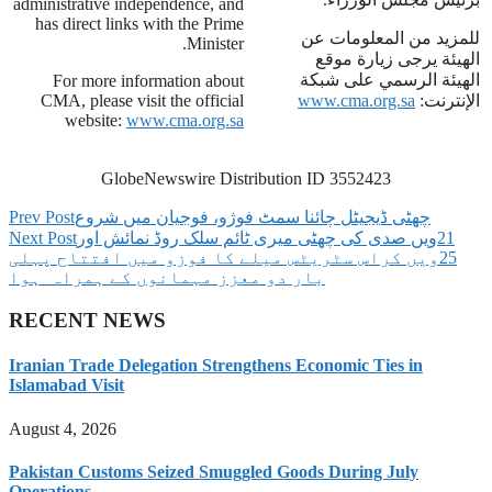
administrative independence, and
has direct links with the Prime
للمزيد من المعلومات عن
Minister.
الهيئة يرجى زيارة موقع
الهيئة الرسمي على شبكة
For more information about
الإنترنت:
www.cma.org.sa
CMA, please visit the official
website:
www.cma.org.sa
GlobeNewswire Distribution ID 3552423
چھٹی ڈیجیٹل چائنا سمٹ فوژو، فوجیان میں شروع
Prev Post
‫21ویں صدی کی چھٹی میری ٹائم سلک روڈ نمائش اور
Next Post
25ویں کراس سٹریٹس میلے کا فوزو میں افتتاح پہلی
بار دو معزز مہمانوں کے ہمراہ ہوا
RECENT NEWS
Iranian Trade Delegation Strengthens Economic Ties in
Islamabad Visit
August 4, 2026
Pakistan Customs Seized Smuggled Goods During July
Operations