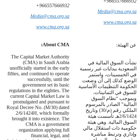
966557666932+
966557666932+
Media@cma.org.sa
Media@cma.org.sa
www.cma.org.sa
www.cma.org.sa
About CMA:
عن الهيئة:
The Capital Market Authority
(CMA) in Saudi Arabia
نشأت السوق المالية في
unofficially started in the early
السعودية ببدايات غير رسمية
fifties, and continued to operate
في الخمسينات، واستمر
successfully, until the
الوضع كذلك إلى أن وضعت
government set its basic
الحكومة التنظيمات الأساسية
regulations in the eighties. The
للسوق في الثمانينات.
current Capital Market Law is
وبموجب “نظام السوق
promulgated and pursuant to
المالية” الصادر بالمرسوم
Royal Decree No. (M/30) dated
الملكي رقم (م/30) وتاريخ
2/6/1424H, which formally
2/6/1424هـ تأسست هيئة
brought it into existence. The
السوق المالية. وهي هيئة
CMA is a government
حكومية ذات استقلال مالي
organization applying full
وإداري وترتبط مباشرة
financial, legal, and
برئيس مجلس الوزراء.